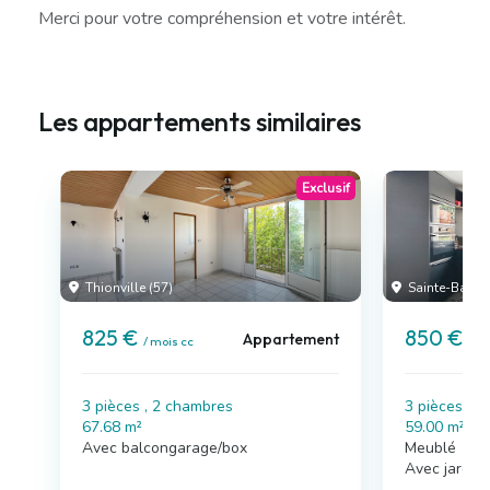
Merci pour votre compréhension et votre intérêt.
Les appartements similaires
Exclusif
Thionville (57)
Sainte-Barbe 
825 €
850 €
Appartement
/ mois cc
/ m
3 pièces , 2 chambres
3 pièces , 
67.68 m²
59.00 m²
Avec balcongarage/box
Meublé
Avec jardin,