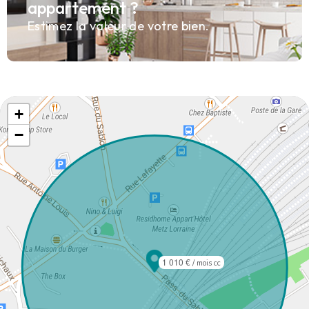
appartement ?
Estimez la valeur de votre bien.
+
−
1 010 €
/ mois cc