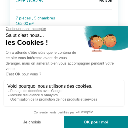
549 000 €
Maison
7 pièces , 5 chambres
163.00 m²
Avec jardin, garage/box
Voir le bien
Exclusif
à 17 km de Élancourt
480 000 €
Maison