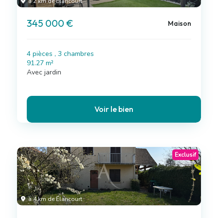
à 2 km de Élancourt
345 000 €
Maison
4 pièces , 3 chambres
91.27 m²
Avec jardin
Voir le bien
Exclusif
à 4 km de Élancourt