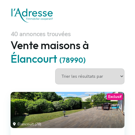
40 annonces trouvées
Vente maisons à
Élancourt
(78990)
Exclusif
Élancourt (78)