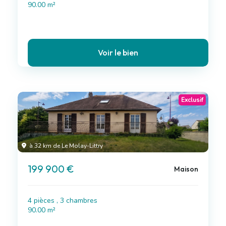
90.00 m²
Voir le bien
Exclusif
à 32 km de Le Molay-Littry
199 900 €
Maison
4 pièces , 3 chambres
90.00 m²