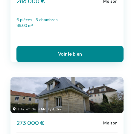
286 000 €
Maison
6 pièces , 3 chambres
89.00 m²
Voir le bien
à 42 km de Le Molay-Littry
273 000 €
Maison