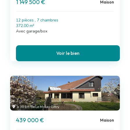
1 149 500 €
Maison
12 pièces , 7 chambres
372.00 m²
Avec garage/box
Voir le bien
à 38 km de Le Molay-Littry
439 000 €
Maison