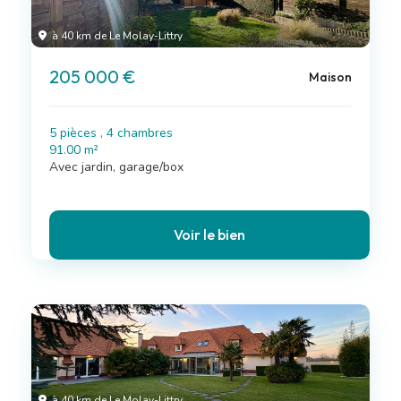
à 40 km de Le Molay-Littry
205 000 €
Maison
5 pièces , 4 chambres
91.00 m²
Avec jardin, garage/box
Voir le bien
à 40 km de Le Molay-Littry