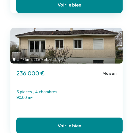
Voir le bien
à 47 km de Le Molay-Littry
236 000 €
Maison
5 pièces , 4 chambres
90.00 m²
Voir le bien