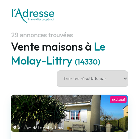
29 annonces trouvées
Vente maisons à
Le
Molay-Littry
(14330)
Exclusif
à 14 km de Le Molay-Littry