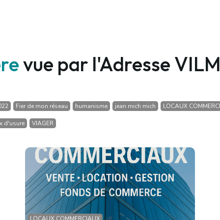
ère
vue par l'Adresse VI
022
Fier de mon réseau
humanisme
jean mich mich
LOCAUX COMMERC
x d'usure
VIAGER
LOCAUX COMMERCIAUX