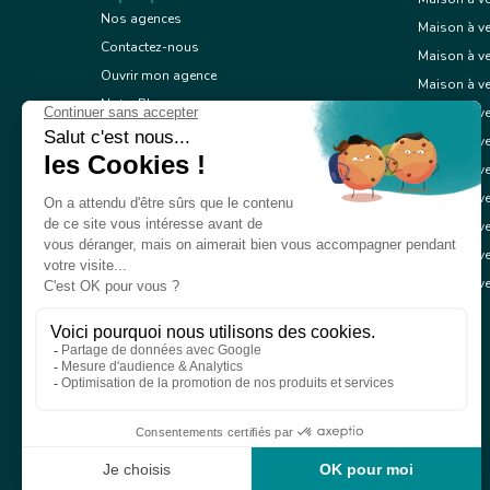
Nos agences
Maison à v
Contactez-nous
Maison à ve
Ouvrir mon agence
Maison à v
Notre Blog
Maison à ve
Mentions légales
Maison à ve
Conception
Maison à ve
Politique de confidentialité
Maison à ve
Maison à ve
Maison à ve
Maison à v
© 2026 Réseau immobilier l'Adresse