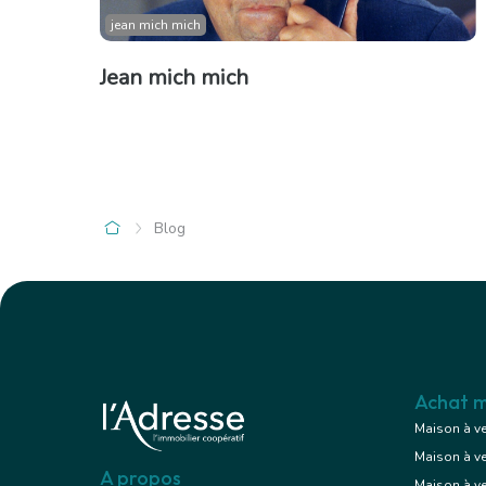
jean mich mich
Jean mich mich
Blog
Achat m
Maison à v
Maison à v
A propos
Maison à v