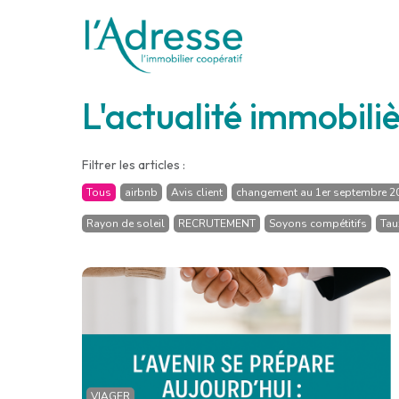
L'actualité immobili
Filtrer les articles :
Tous
airbnb
Avis client
changement au 1er septembre 2
Rayon de soleil
RECRUTEMENT
Soyons compétitifs
Tau
VIAGER