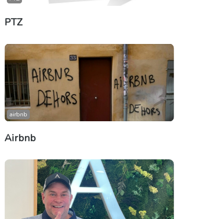
PTZ
airbnb
Airbnb