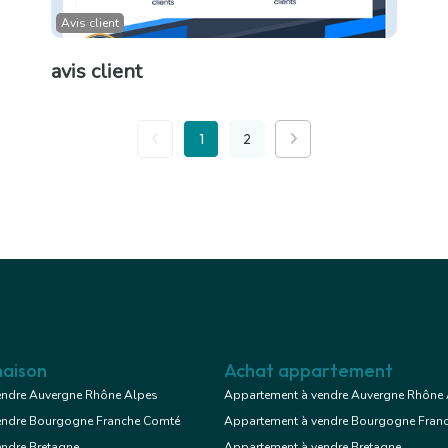
Avis client
avis client
1
2
aison
Achat appartement
endre Auvergne Rhône Alpes
Appartement à vendre Auvergne Rhône
endre Bourgogne Franche Comté
Appartement à vendre Bourgogne Fran
endre Bretagne
Appartement à vendre Bretagne