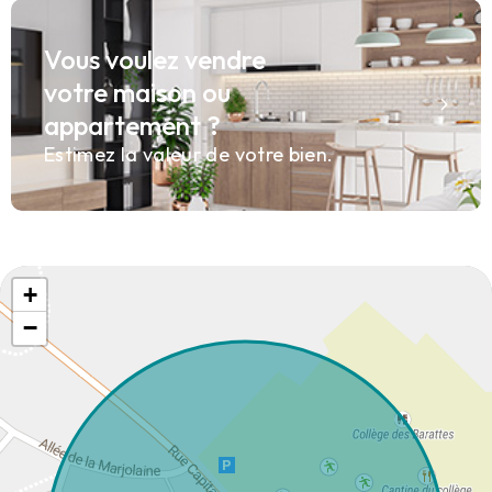
Vous voulez vendre
votre maison ou
appartement ?
Estimez la valeur de votre bien.
+
−