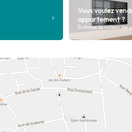
Vous voulez vend
?
appartement ?
Estimez la valeur de v