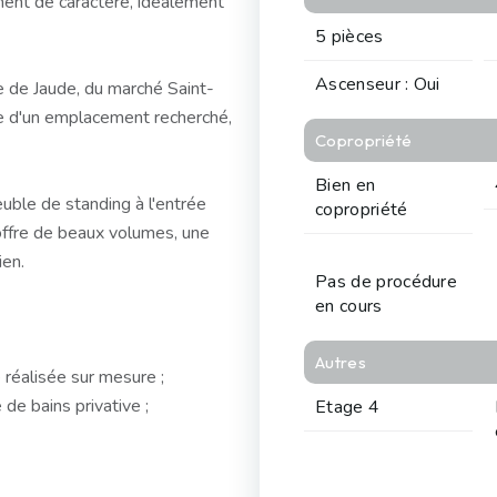
ent de caractère, idéalement
5 pièces
Ascenseur : Oui
e de Jaude, du marché Saint-
ie d'un emplacement recherché,
Copropriété
Bien en
uble de standing à l'entrée
copropriété
offre de beaux volumes, une
ien.
Pas de procédure
en cours
Autres
 réalisée sur mesure ;
de bains privative ;
Etage 4