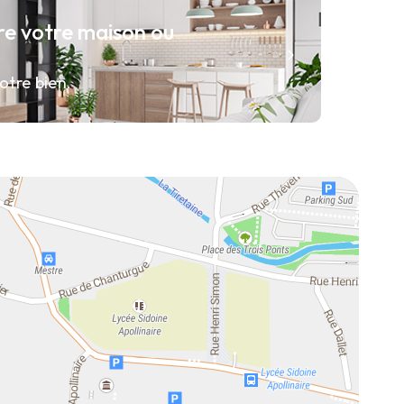
re votre maison ou
otre bien.