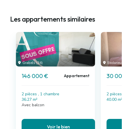
Les appartements similaires
Grabels (34)
Bédarieux (34
146 000 €
30 000 
Appartement
2 pièces , 1 chambre
2 pièces , 
36.27 m²
40.00 m²
Avec balcon
Voir le bien