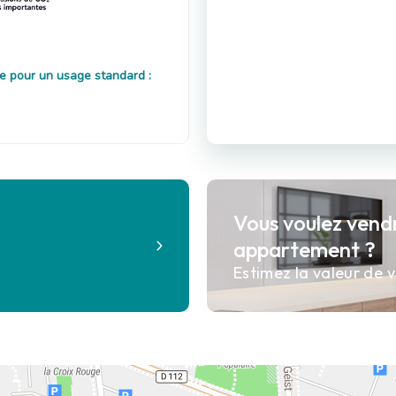
e pour un usage standard :
Vous voulez vend
?
appartement ?
Estimez la valeur de v