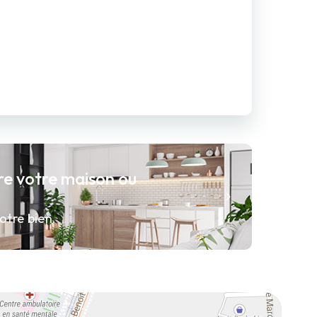
re votre maison ou
otre bien.