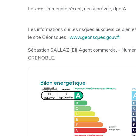
Les ++ : Immeuble récent, rien à prévoir, dpe A
Les informations sur les risques auxquels ce bien e
le site Géorisques :
www.georisques.gouv.fr
Sébastien SALLAZ (EI) Agent commercial - Num
GRENOBLE.
Bilan energetique
56
4