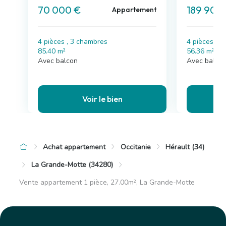
70 000 €
189 900
Appartement
4 pièces , 3 chambres
4 pièces , 
85.40 m²
56.36 m²
Avec balcon
Avec balcon
Voir le bien
Achat appartement
Occitanie
Hérault (34)
La Grande-Motte (34280)
Vente appartement 1 pièce, 27.00m², La Grande-Motte