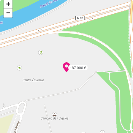
+
−
187 000 €