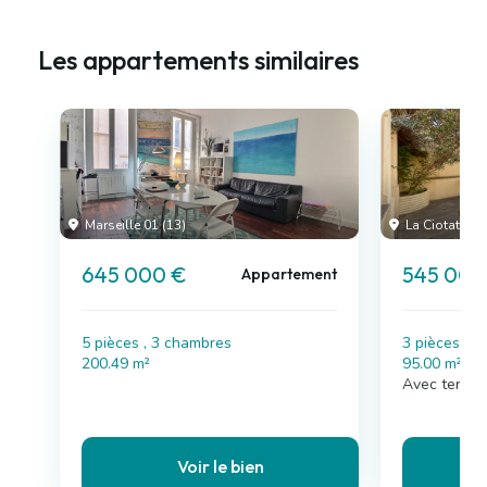
Les appartements similaires
Marseille 01 (13)
La Ciotat (13)
645 000 €
545 000
Appartement
5 pièces , 3 chambres
3 pièces , 
200.49 m²
95.00 m²
Avec terras
Voir le bien