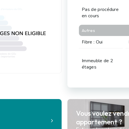
Pas de procédure
en cours
Autres
Fibre : Oui
Immeuble de 2
étages
Vous voulez vend
?
appartement ?