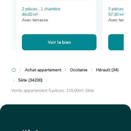
2 pièces , 1 chambre
3 pièces , 
46.00 m²
57.30 m²
Avec terrasse
Avec terras
Voir le bien
Achat appartement
Occitanie
Hérault (34)
Sète (34200)
Vente appartement 5 pièces, 135.00m², Sète