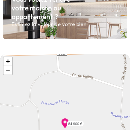
votre maison ou
appartement ?
Estimez la valeur de votre bien.
+
−
84 900 €