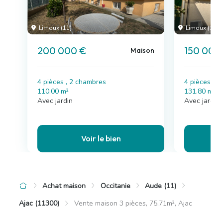
Limoux (11)
Limoux (11)
200 000 €
150 000
Maison
4 pièces , 2 chambres
4 pièces , 
110.00 m²
131.80 m²
Avec jardin
Avec jardin
Voir le bien
Achat maison
Occitanie
Aude (11)
Ajac (11300)
Vente maison 3 pièces, 75.71m², Ajac