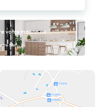
re votre maison ou
otre bien.