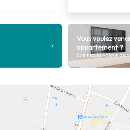
Vous voulez vend
?
appartement ?
Estimez la valeur de v