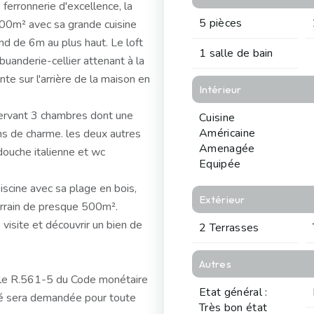
ferronnerie d'excellence, la
5 pièces
100m² avec sa grande cuisine
nd de 6m au plus haut. Le loft
1 salle de bain
uanderie-cellier attenant à la
te sur l'arrière de la maison en
Intérieur
servant 3 chambres dont une
Cuisine
Américaine
ins de charme. les deux autres
Amenagée
douche italienne et wc
Equipée
iscine avec sa plage en bois,
Extérieur
errain de presque 500m².
isite et découvrir un bien de
2 Terrasses
Autres
icle R.561-5 du Code monétaire
Etat général :
dité sera demandée pour toute
Très bon état