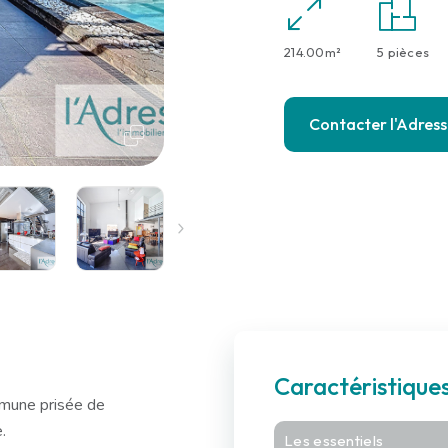
214.00m²
5 pièces
Contacter l'Adres
Caractéristique
mmune prisée de
.
Les essentiels