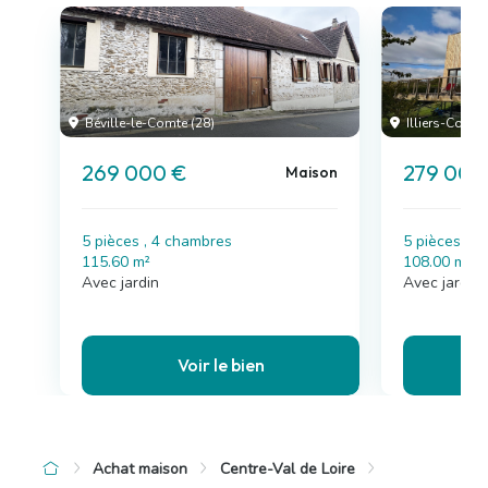
Béville-le-Comte (28)
Illiers-Combr
269 000 €
279 000
Maison
5 pièces , 4 chambres
5 pièces , 
115.60 m²
108.00 m²
Avec jardin
Avec jardin
Voir le bien
Achat maison
Centre-Val de Loire