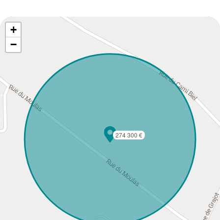
+
−
274 300 €