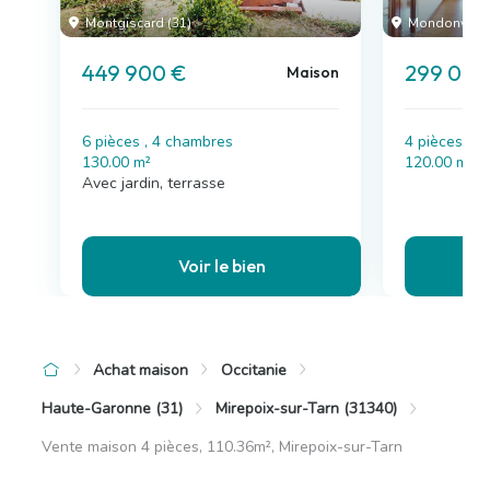
Montgiscard (31)
Mondonville 
449 900 €
299 000
Maison
6 pièces , 4 chambres
4 pièces , 
130.00 m²
120.00 m²
Avec jardin, terrasse
Voir le bien
Achat maison
Occitanie
Haute-Garonne (31)
Mirepoix-sur-Tarn (31340)
Vente maison 4 pièces, 110.36m², Mirepoix-sur-Tarn