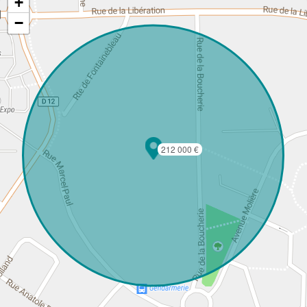
+
−
212 000 €