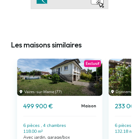
Les maisons similaires
Exclusif
Vaires-sur-Marne (77)
Donnemarie-D
499 900 €
233 000
Maison
6 pièces , 4 chambres
6 pièces , 
118.00 m²
132.18 m²
Avec jardin, garage/box