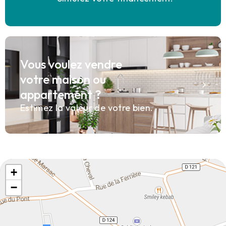
Vous voulez vendre
votre maison ou
appartement ?
Estimez la valeur de votre bien.
+
−