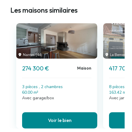
Les maisons similaires
Nantes (44)
La Bernerie-e
274 300 €
417 700
Maison
3 pièces , 2 chambres
8 pièces , 
60.00 m²
163.42 m²
Avec garage/box
Avec jardin
Voir le bien