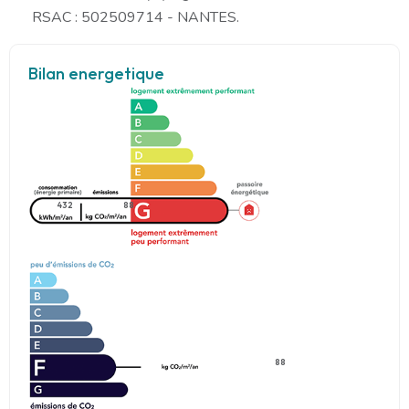
RSAC : 502509714 - NANTES.
Bilan energetique
432
88
88