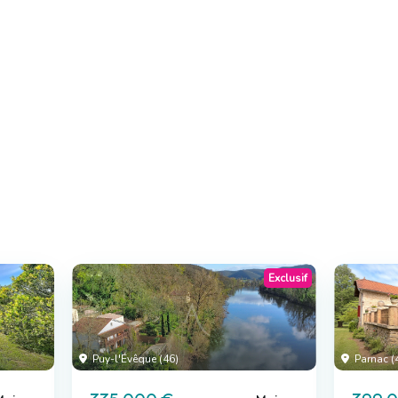
Exclusif
Puy-l'Évêque (46)
Parnac (