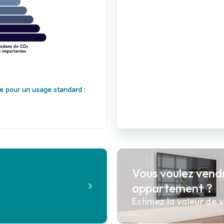
e pour un usage standard :
Vous voulez vend
?
appartement ?
Estimez la valeur de v