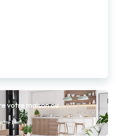
re votre maison ou
otre bien.