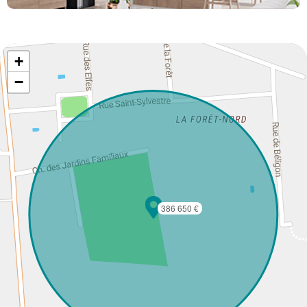
+
−
386 650 €