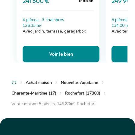
241 500 €
249 900
Maison
4 pièces , 3 chambres
5 pièces , 
126.33 m²
134.00 m²
Avec jardin, terrasse, garage/box
Avec terras
Voir le bien
Achat maison
Nouvelle-Aquitaine
Charente-Maritime (17)
Rochefort (17300)
Vente maison 5 pièces, 149.80m², Rochefort