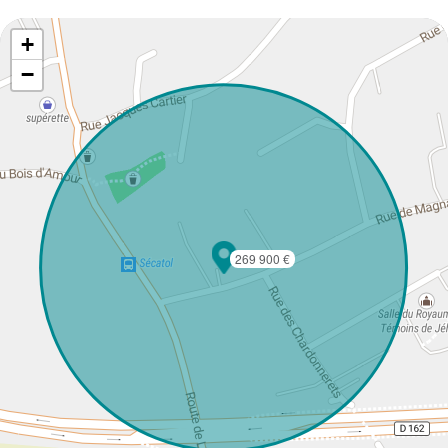
+
−
269 900 €