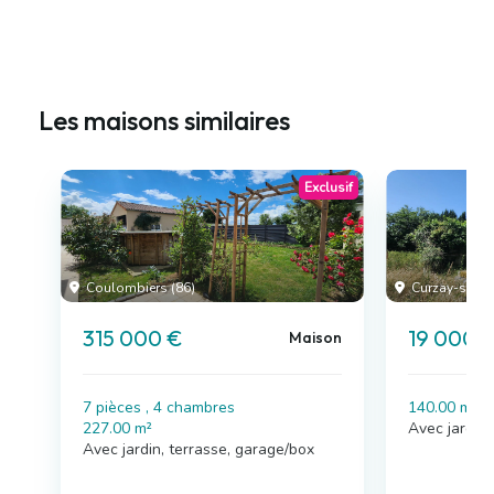
Les maisons similaires
Exclusif
Coulombiers (86)
Curzay-sur-V
315 000 €
19 000 
Maison
7 pièces , 4 chambres
140.00 m²
227.00 m²
Avec jardin
Avec jardin, terrasse, garage/box