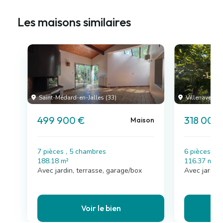
Les maisons similaires
Saint-Médard-en-Jalles (33)
Villenave-d'O
499 900 €
318 000
Maison
7 pièces , 5 chambres
6 pièces , 
188.18 m²
116.37 m²
Avec jardin, terrasse, garage/box
Avec jardin
Voir le bien