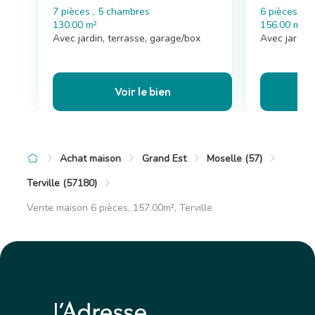
7 pièces , 5 chambres
6 pièces , 
130.00 m²
156.00 m²
Avec jardin, terrasse, garage/box
Avec jardin,
Voir le bien
Achat maison
Grand Est
Moselle (57)
Terville (57180)
Vente maison 6 pièces, 157.00m², Terville