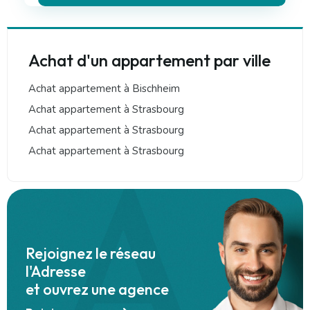
Leaflet
145 000 €
296 875 €
289 000 €
352 000 €
385 400 €
261 400 €
+
Achat d'un appartement par ville
−
Achat appartement à Bischheim
Achat appartement à Strasbourg
Achat appartement à Strasbourg
Achat appartement à Strasbourg
Rejoignez le réseau
l'Adresse
et ouvrez une agence