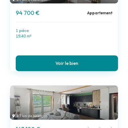
94 700 €
Appartement
1 pièce
19.40 m²
Voir le bien
à 7 km de Jurançon