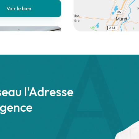
Voir le bien
unaguet
 €
Appartement
seau l'Adresse
3 chambres
agence
n
Voir le bien