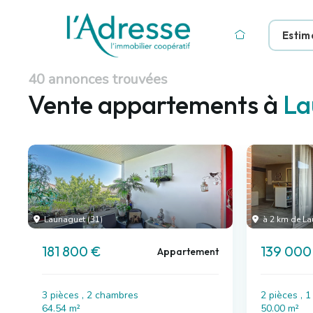
Estim
40 annonces trouvées
Vente appartements à
La
Launaguet (31)
à 2 km de La
181 800 €
139 000
Appartement
3 pièces , 2 chambres
2 pièces , 
64.54 m²
50.00 m²