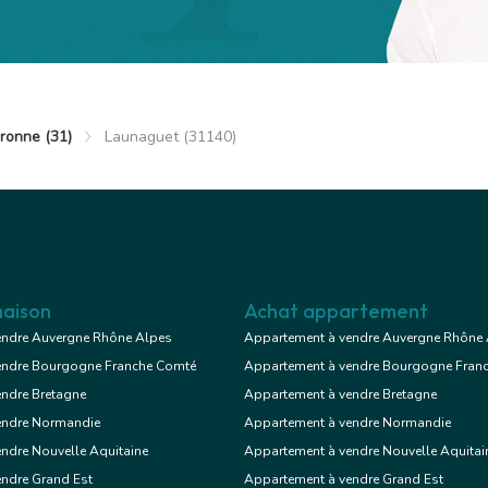
ronne (31)
Launaguet (31140)
unaguet
 €
Appartement
2 chambres
aison
Achat appartement
endre Auvergne Rhône Alpes
Appartement à vendre Auvergne Rhône
endre Bourgogne Franche Comté
Appartement à vendre Bourgogne Fran
Voir le bien
endre Bretagne
Appartement à vendre Bretagne
endre Normandie
Appartement à vendre Normandie
ndre Nouvelle Aquitaine
Appartement à vendre Nouvelle Aquitai
Exclusif
endre Grand Est
Appartement à vendre Grand Est