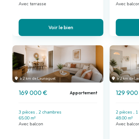
Avec terrasse
Avec balco
Voir le bien
à 2 km de Launaguet
à 2 km de La
169 000 €
129 900
Appartement
3 pièces , 2 chambres
2 pièces , 
65.00 m²
48.00 m²
Avec balcon
Avec balco