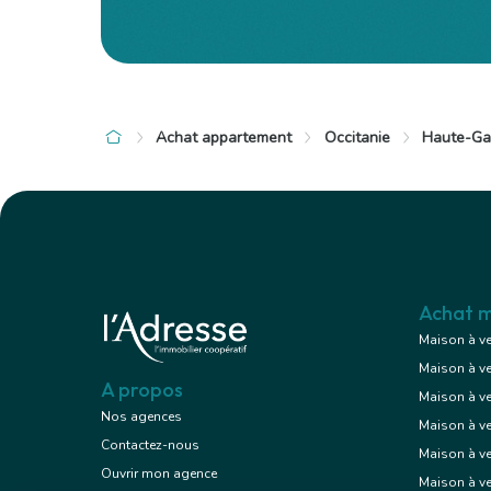
Achat appartement
Occitanie
Haute-Ga
à 4 km de Launaguet
à 4 km de La
311 000 €
199 000
Appartement
3 pièces , 2 chambres
3 pièces , 
61.00 m²
60.00 m²
Achat m
Maison à v
Maison à v
Voir le bien
A propos
Maison à v
Nos agences
Maison à v
Contactez-nous
Maison à ve
Ouvrir mon agence
Maison à v