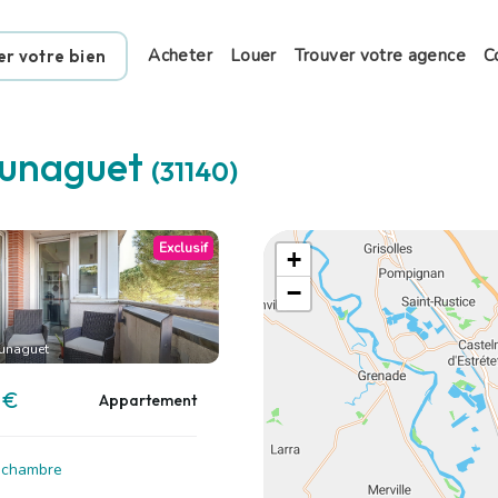
Acheter
Louer
Trouver votre agence
C
er votre bien
unaguet
(31140)
Exclusif
+
−
unaguet
 €
Appartement
1 chambre