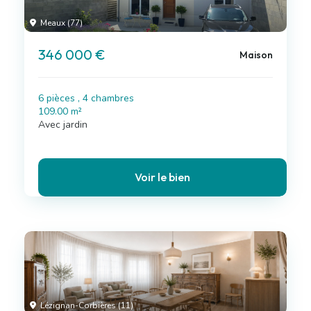
Meaux (77)
346 000 €
Maison
6 pièces , 4 chambres
109.00 m²
Avec jardin
Voir le bien
Lézignan-Corbières (11)