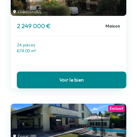
Châtillon (92)
2 249 000 €
Maison
24 pièces
674.00 m²
Voir le bien
Exclusif
Épinal (88)