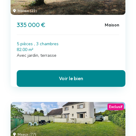
Mâlain (21)
335 000 €
Maison
5 pièces , 3 chambres
82.00 m²
Avec jardin, terrasse
Voir le bien
Exclusif
Meaux (77)