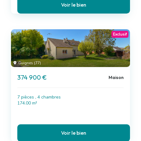
Voir le bien
Exclusif
Guignes (77)
374 900 €
Maison
7 pièces , 4 chambres
174.00 m²
Voir le bien