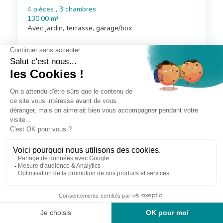
4 pièces , 3 chambres
130.00 m²
Avec jardin, terrasse, garage/box
Voir le bien
Exclusif
Villeneuve-Minervois (11)
59 900 €
Maison
6 pièces , 4 chambres
155.00 m²