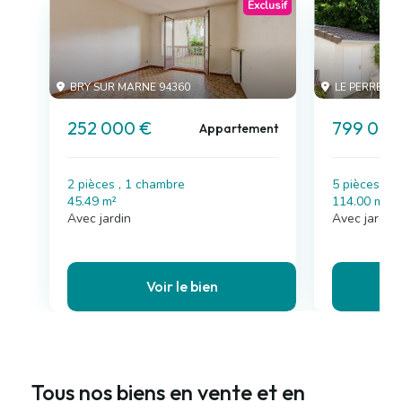
Exclusif
BRY SUR MARNE 94360
LE PERREUX 
252 000 €
799 000
Appartement
2 pièces , 1 chambre
5 pièces , 
45.49 m²
114.00 m²
Avec jardin
Avec jardin,
Voir le bien
Tous nos biens en vente et en