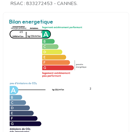
RSAC : 833272453 - CANNES.
Bilan energetique
65
2
2