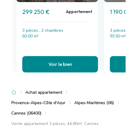
299 250 €
1 190 00
Appartement
3 pièces , 2 chambres
3 pièces , 
60.00 m²
93.50 m²
Voir le bien
Achat appartement
Provence-Alpes-Côte d'Azur
Alpes-Maritimes (06)
Cannes (06400)
Vente appartement 3 pièces, 44.80m², Cannes