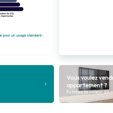
e pour un usage standard :
Vous voulez vend
?
appartement ?
Estimez la valeur de v