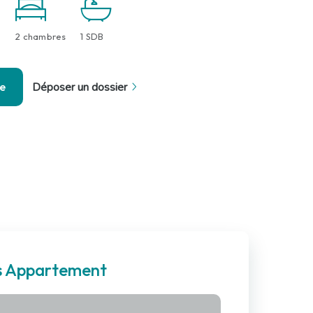
2 chambres
1 SDB
se
Déposer un dossier
es Appartement