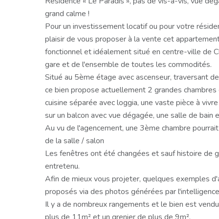
Résidence « Le Paradis », pas de vis-à-vis, vue dé
grand calme !
Pour un investissement locatif ou pour votre réside
plaisir de vous proposer à la vente cet appartement 
fonctionnel et idéalement situé en centre-ville de 
gare et de l'ensemble de toutes les commodités.
Situé au 5ème étage avec ascenseur, traversant de 
ce bien propose actuellement 2 grandes chambres 
cuisine séparée avec loggia, une vaste pièce à vivr
sur un balcon avec vue dégagée, une salle de bain
Au vu de l'agencement, une 3ème chambre pourrait s
de la salle / salon
Les fenêtres ont été changées et sauf histoire de g
entretenu.
Afin de mieux vous projeter, quelques exemples 
proposés via des photos générées par l'intelligence a
Il y a de nombreux rangements et le bien est vend
plus de 11m² et un grenier de plus de 9m².