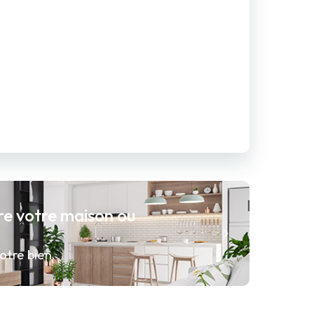
re votre maison ou
otre bien.