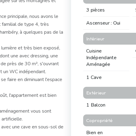
gagée sur les montagnes et
3 pièces
nce principale, nous avons le
Ascenseur : Oui
familial de type 4, très
Chambéry, à quelques pas de la
Intérieur
lumière et très bien exposé,
Cuisine
dont une avec dressing, une
Indépendante
e de près de 30 m², s'ouvrant
Aménagée
 et un WC indépendant.
1 Cave
e faire en diminuant l'espace
Extérieur
oût, l'appartement est bien
1 Balcon
d'aménagement vous sont
rtificielle.
Copropriété
u avec une cave en sous-sol de
Bien en