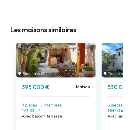
Les maisons similaires
Bruguières (31)
Tournefeuille 
395 000 €
530 000
Maison
4 pièces , 3 chambres
6 pièces , 
151.33 m²
154.00 m²
Avec balcon, terrasse
Avec jardin