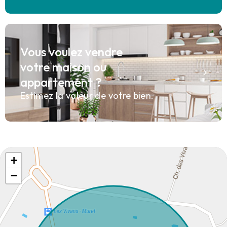
Vous voulez vendre
votre maison ou
appartement ?
Estimez la valeur de votre bien.
+
−