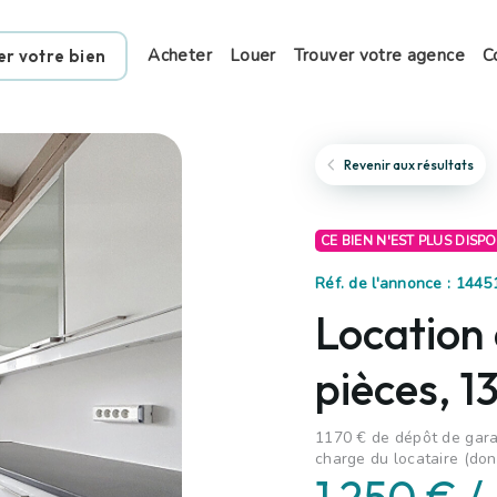
Acheter
Louer
Trouver votre agence
C
er votre bien
Revenir aux résultats
CE BIEN N'EST PLUS DISP
Réf. de l'annonce : 1445
Location
pièces, 
1170 € de dépôt de garan
charge du locataire (don