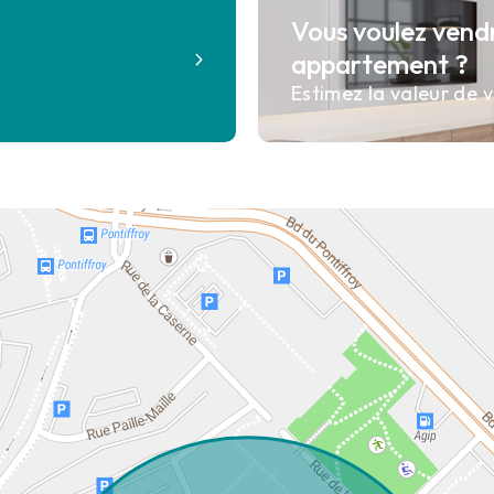
Vous voulez vend
?
appartement ?
Estimez la valeur de v