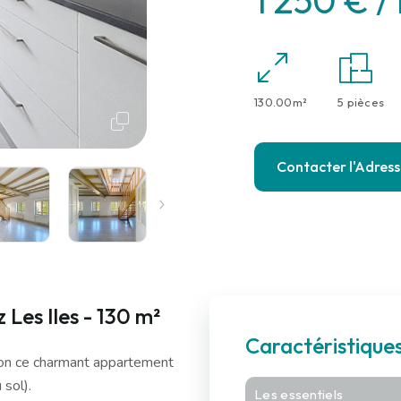
1 250 € /
130.00m²
5 pièces
Contacter l'Adres
Les Iles - 130 m²
Caractéristiqu
ion ce charmant appartement
sol).
Les essentiels