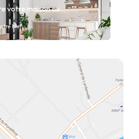
re votre maison ou
otre bien.