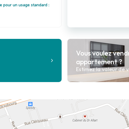
e pour un usage standard :
Vous voulez vend
?
appartement ?
Estimez la valeur de v