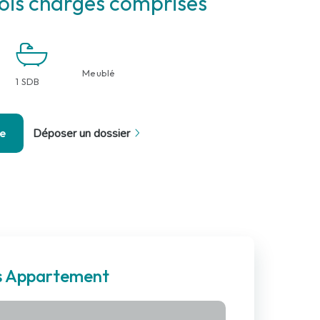
is charges comprises
Meublé
1 SDB
se
Déposer un dossier
es Appartement