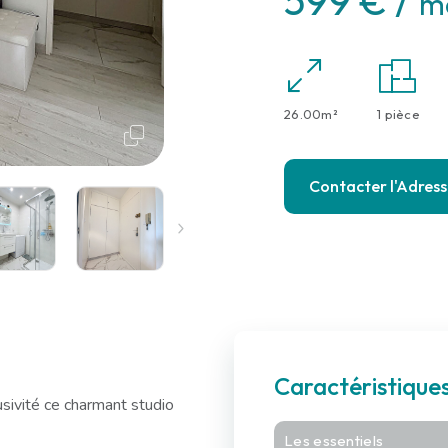
599 € /
mo
26.00m²
1 pièce
Contacter l'Adres
Caractéristiqu
vité ce charmant studio
Les essentiels