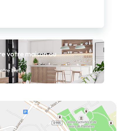
re votre maison ou
otre bien.