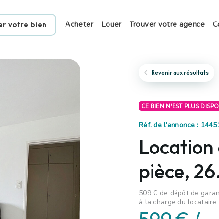
Acheter
Louer
Trouver votre agence
C
er votre bien
Revenir aux résultats
CE BIEN N'EST PLUS DISP
Réf. de l'annonce : 1445
Location
pièce, 2
509 € de dépôt de garant
à la charge du locataire 