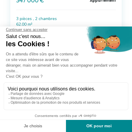
347 000 €
Appartement
3 pièces , 2 chambres
62.00 m²
Avec balcon
Voir le bien
à 21 km de Biarritz
278 000 €
Appartement