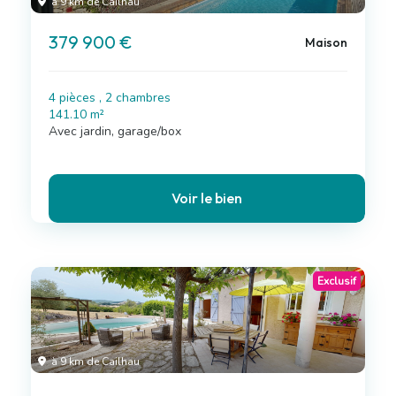
à 9 km de Cailhau
379 900 €
Maison
4 pièces , 2 chambres
141.10 m²
Avec jardin, garage/box
Voir le bien
Exclusif
à 9 km de Cailhau