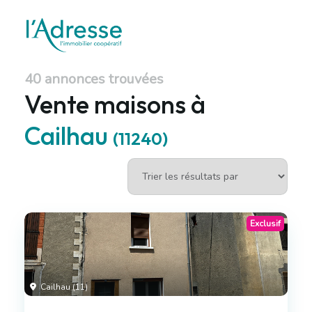
40 annonces trouvées
Vente maisons à
Cailhau
(11240)
Exclusif
Cailhau (11)