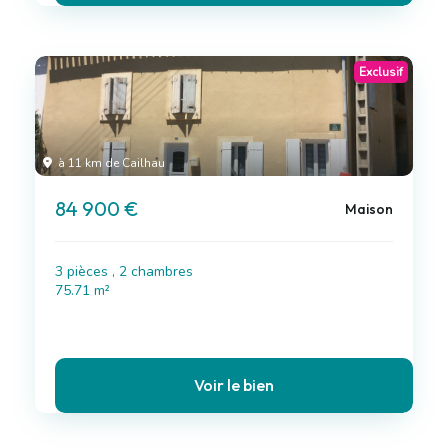
Exclusif
à 11 km de Cailhau
84 900 €
Maison
3 pièces , 2 chambres
75.71 m²
Voir le bien