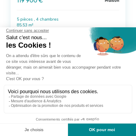
119 900 €
Maison
5 pièces , 4 chambres
85.53 m²
Avec jardin
Voir le bien
à 15 km de Cailhau
76 900 €
Maison