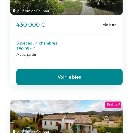
à 15 km de Cailhau
430 000 €
Maison
5 pièces , 4 chambres
180.99 m²
Avec jardin
Voir le bien
Exclusif
à 15 km de Cailhau