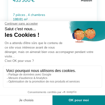
433 500 €
Maison
7 pièces , 4 chambres
188.81 m²
Avec jardin, terrasse, garage/box
Voir le bien
à 12 km de Croix-Chapeau
189 900 €
Maison