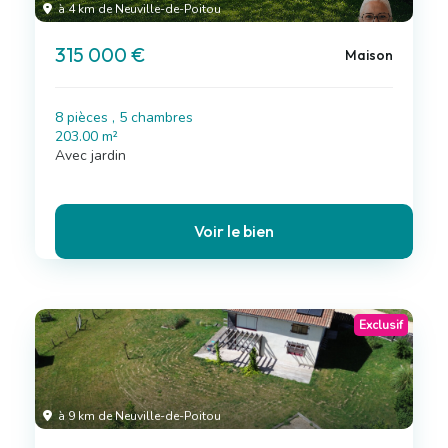
à 4 km de Neuville-de-Poitou
315 000 €
Maison
8 pièces , 5 chambres
203.00 m²
Avec jardin
Voir le bien
Exclusif
à 9 km de Neuville-de-Poitou