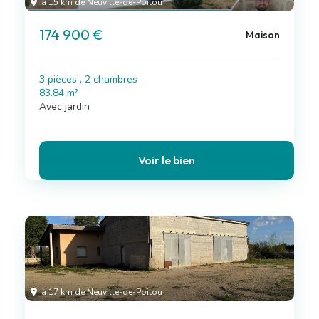
à 15 km de Neuville-de-Poitou
174 900 €
Maison
3 pièces , 2 chambres
83.84 m²
Avec jardin
Voir le bien
à 17 km de Neuville-de-Poitou