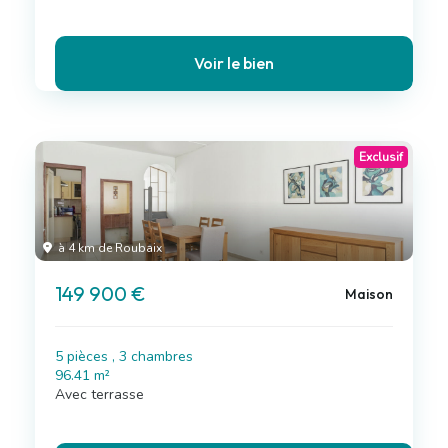
Voir le bien
Exclusif
à 4 km de Roubaix
149 900 €
Maison
5 pièces , 3 chambres
96.41 m²
Avec terrasse