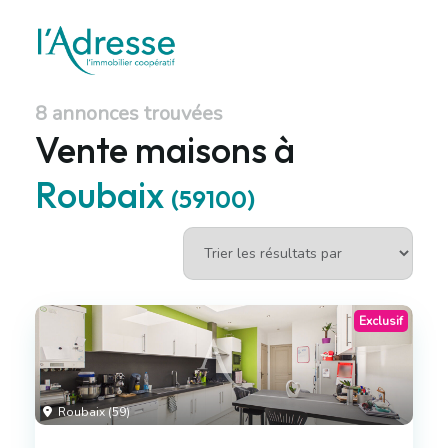
8 annonces trouvées
Vente maisons à
Roubaix
(59100)
Exclusif
Roubaix (59)