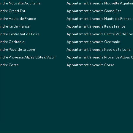
ndre Nouvelle Aquitaine
Appartement à vendre Nouvelle Aquitai
endre Grand Est
Appartement à vendre Grand Est
ndre Hauts de France
Appartement à vendre Hauts de France
ndre Ile de France
Appartement à vendre Ile de France
aint-Philbert-de-Grand-Lieu
ndre Centre Val de Loire
Appartement à vendre Centre Val de Loi
ndre Occitanie
Appartement à vendre Occitanie
Local
/ mois cc
ndre Pays de la Loire
Appartement à vendre Pays de la Loire
commercial
ndre Provence Alpes Côte d'Azur
Appartement à vendre Provence Alpes C
endre Corse
Appartement à vendre Corse
Voir le bien