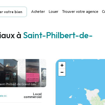
Acheter
Louer
Trouver votre agence
C
er votre bien
iaux à
Saint-Philbert-de-
+
−
aint-Philbert-de-Grand-Lieu
Local
ois cc
commercial