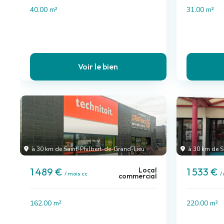
40.00 m²
31.00 m²
Voir le bien
à 30 km de Saint-Philbert-de-Grand-Lieu
à 30 km de S
Local
1 489 €
1 533 €
/ mois cc
/
commercial
162.00 m²
220.00 m²