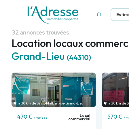
Estim
32 annonces trouvées
Location locaux commerc
Grand-Lieu
(44310)
à 30 km de Saint-Philbert-de-Grand-Lieu
à 30 km de S
Local
470 €
570 €
/ mois cc
/ m
commercial