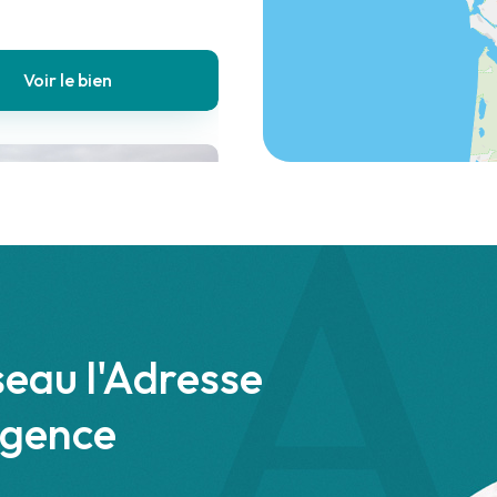
Voir le bien
aint-Philbert-de-Grand-Lieu
Local
 mois cc
commercial
seau l'Adresse
agence