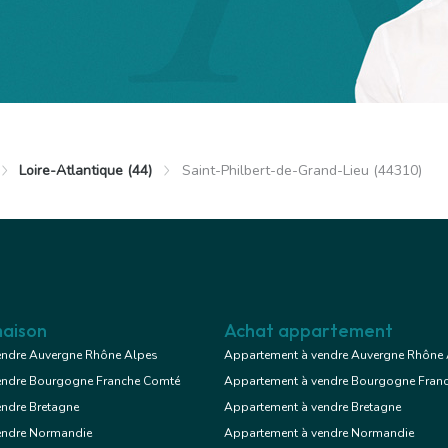
Voir le bien
Loire-Atlantique (44)
Saint-Philbert-de-Grand-Lieu (44310)
aint-Philbert-de-Grand-Lieu
Local
/ mois cc
commercial
aison
Achat appartement
endre Auvergne Rhône Alpes
Appartement à vendre Auvergne Rhône
endre Bourgogne Franche Comté
Appartement à vendre Bourgogne Fran
Voir le bien
endre Bretagne
Appartement à vendre Bretagne
endre Normandie
Appartement à vendre Normandie