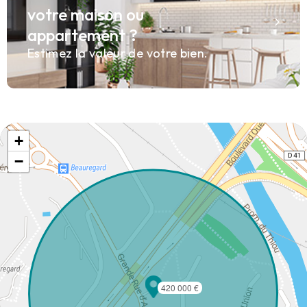
votre maison ou
appartement ?
Estimez la valeur de votre bien.
+
−
420 000 €