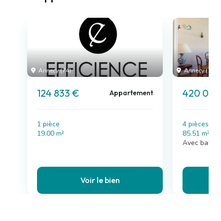
Annecy (74)
Annecy (74)
124 833 €
420 000
Appartement
1 pièce
4 pièces , 
19.00 m²
85.51 m²
Avec balcon
Voir le bien