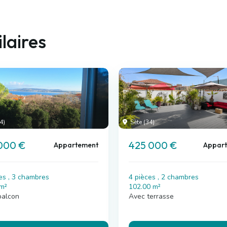
laires
4)
Sète (34)
000 €
425 000 €
Appartement
Appar
es , 3 chambres
4 pièces , 2 chambres
 m²
102.00 m²
balcon
Avec terrasse