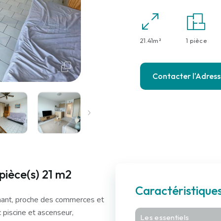
21.41m²
1 pièce
Contacter l'Adres
ièce(s) 21 m2
Caractéristiqu
hant, proche des commerces et
 piscine et ascenseur,
Les essentiels