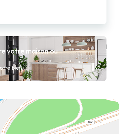
re votre maison ou
otre bien.