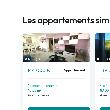
Les appartements simi
Mèze (34)
Sète (3
144 000 €
139 
Appartement
2 pièces , 1 chambre
4 pièc
40.15 m²
63.00
Avec terrasse
Avec 