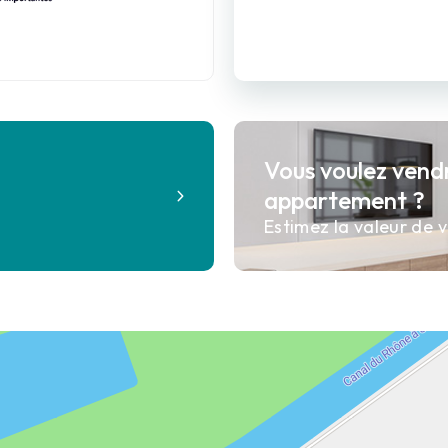
Vous voulez vend
?
appartement ?
Estimez la valeur de v