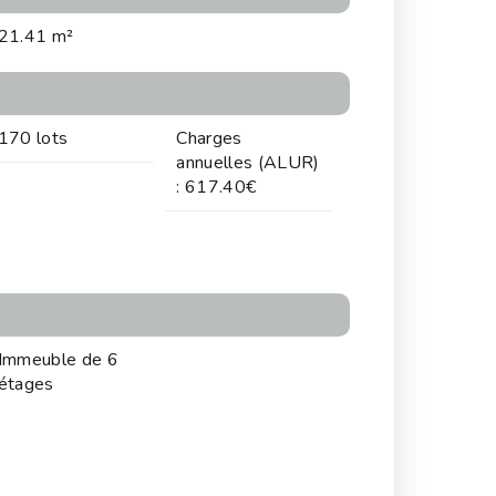
21.41 m²
170 lots
Charges
annuelles (ALUR)
: 617.40€
Immeuble de 6
étages