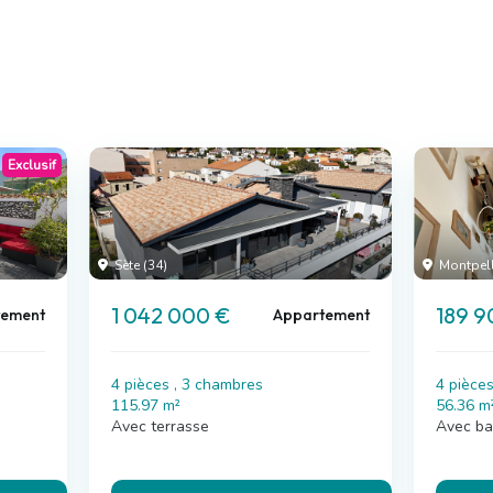
Exclusif
Sète (34)
Montpelli
1 042 000 €
189 9
tement
Appartement
4 pièces , 3 chambres
4 pièce
115.97 m²
56.36 m
Avec terrasse
Avec ba