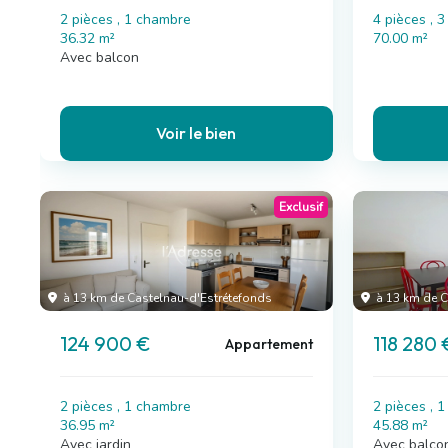
2 pièces , 1 chambre
4 pièces , 
36.32 m²
70.00 m²
Avec balcon
Voir le bien
Exclusif
à 13 km de Castelnau-d'Estrétefonds
à 13 km de C
124 900 €
118 280 
Appartement
2 pièces , 1 chambre
2 pièces , 
36.95 m²
45.88 m²
Avec jardin
Avec balco