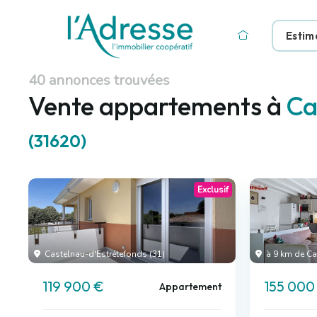
Estim
40 annonces trouvées
Vente appartements à
Ca
(31620)
Exclusif
Castelnau-d'Estrétefonds (31)
à 9 km de Ca
119 900 €
155 000
Appartement