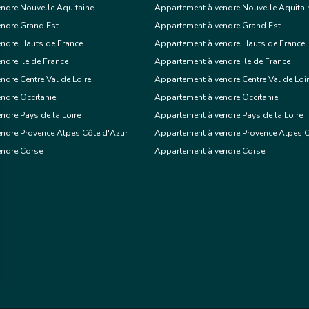
ndre Nouvelle Aquitaine
Appartement à vendre Nouvelle Aquitai
Exclusif
endre Grand Est
Appartement à vendre Grand Est
ndre Hauts de France
Appartement à vendre Hauts de France
ndre Ile de France
Appartement à vendre Ile de France
astelnau-d'Estrétefonds
ndre Centre Val de Loire
Appartement à vendre Centre Val de Loi
ndre Occitanie
Appartement à vendre Occitanie
 €
Appartement
ndre Pays de la Loire
Appartement à vendre Pays de la Loire
ndre Provence Alpes Côte d'Azur
Appartement à vendre Provence Alpes C
endre Corse
Appartement à vendre Corse
1 chambre
Voir le bien