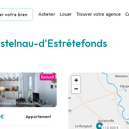
Acheter
Louer
Trouver votre agence
C
er votre bien
stelnau-d'Estrétefonds
Exclusif
+
−
stelnau-d'Estrétefonds
 €
Appartement
113 000 €