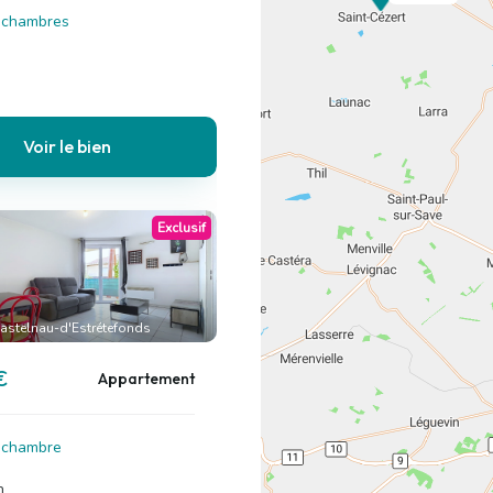
3 chambres
Voir le bien
Exclusif
astelnau-d'Estrétefonds
€
Appartement
1 chambre
n