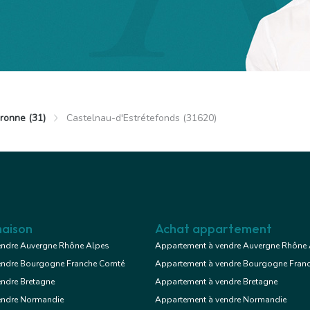
Voir le bien
Exclusif
ronne (31)
Castelnau-d'Estrétefonds (31620)
astelnau-d'Estrétefonds
€
Appartement
aison
Achat appartement
endre Auvergne Rhône Alpes
Appartement à vendre Auvergne Rhône
endre Bourgogne Franche Comté
Appartement à vendre Bourgogne Fran
Voir le bien
endre Bretagne
Appartement à vendre Bretagne
endre Normandie
Appartement à vendre Normandie