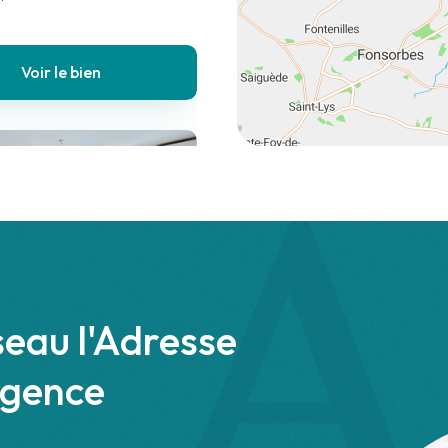
Voir le bien
astelnau-d'Estrétefonds
 €
Appartement
seau l'Adresse
3 chambres
agence
n