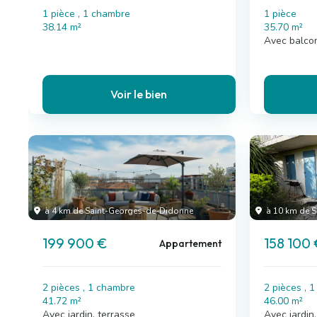
1 pièce , 1 chambre
1 pièce
38.14 m²
35.70 m²
Avec balco
Voir le bien
à 4 km de Saint-Georges-de-Didonne
à 10 km de S
199 900 €
158 100
Appartement
2 pièces , 1 chambre
2 pièces , 
41.72 m²
46.00 m²
Avec jardin, terrasse
Avec jardin,