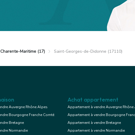
Voir le bien
Exclusif
Charente-Maritime (17)
Saint-Georges-de-Didonne (17110)
aint-Georges-de-Didonne
 €
Appartement
2 chambres
se
aison
Achat appartement
endre Auvergne Rhône Alpes
Appartement à vendre Auvergne Rhône
endre Bourgogne Franche Comté
Appartement à vendre Bourgogne Fran
Voir le bien
endre Bretagne
Appartement à vendre Bretagne
endre Normandie
Appartement à vendre Normandie