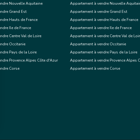
ndre Nouvelle Aquitaine
Appartement à vendre Nouvelle Aquitai
Exclusif
endre Grand Est
Appartement à vendre Grand Est
ndre Hauts de France
Appartement à vendre Hauts de France
ndre Ile de France
Appartement à vendre Ile de France
aint-Georges-de-Didonne
ndre Centre Val de Loire
Appartement à vendre Centre Val de Loi
ndre Occitanie
Appartement à vendre Occitanie
€
Appartement
ndre Pays de la Loire
Appartement à vendre Pays de la Loire
ndre Provence Alpes Côte d'Azur
Appartement à vendre Provence Alpes C
endre Corse
Appartement à vendre Corse
1 chambre
Voir le bien
Exclusif