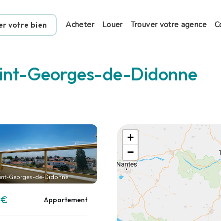
Acheter
Louer
Trouver votre agence
C
er votre bien
int-Georges-de-Didonne
+
−
int-Georges-de-Didonne
 €
Appartement