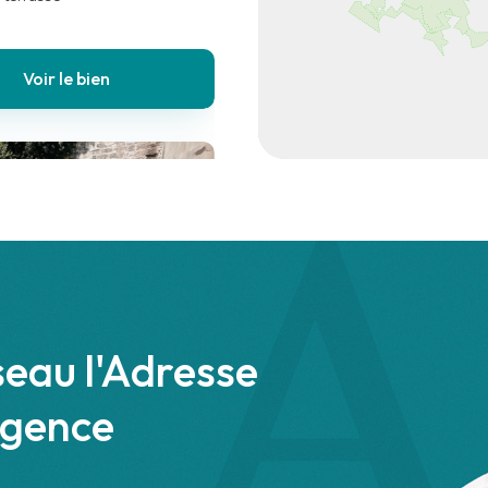
Voir le bien
aint-Georges-de-Didonne
 €
Appartement
seau l'Adresse
2 chambres
agence