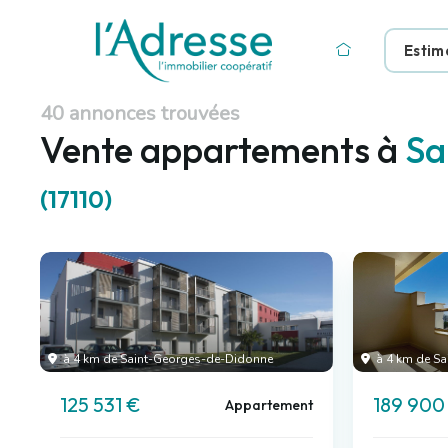
Estim
40 annonces trouvées
Vente appartements à
Sa
(17110)
à 4 km de Saint-Georges-de-Didonne
à 4 km de Sa
125 531 €
189 900
Appartement