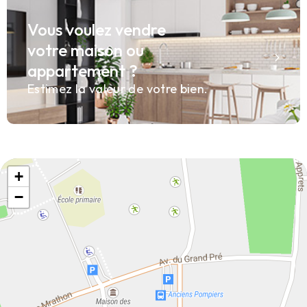
Vous voulez vendre
votre maison ou
appartement ?
Estimez la valeur de votre bien.
+
−