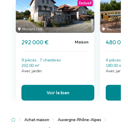
Exclusif
Moirans (38)
Seyssinet-Par
292 000 €
480 000
Maison
9 pièces , 7 chambres
4 pièces , 
202.00 m²
180.00 m²
Avec jardin
Avec jardin
Voir le bien
Achat maison
Auvergne-Rhône-Alpes