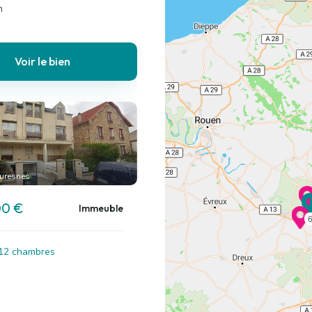
n
Voir le bien
uresnes
00 €
Immeuble
 12 chambres