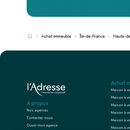
Exclusif
Achat immeuble
Île-de-France
Hauts-de
à 16 km de Suresnes
à 16 km de S
630 000 €
1 050 0
Immeuble
10 pièces , 7 chambres
17 pièces ,
260.00 m²
434.00 m²
Avec garage/box
Achat m
Maison à v
Maison à v
Voir le bien
A propos
Maison à v
Nos agences
Maison à v
Contactez-nous
Maison à ve
Exclusif
Ouvrir mon agence
Maison à v