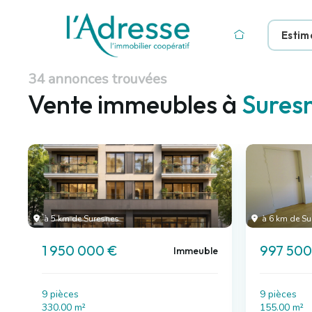
Estim
34 annonces trouvées
Vente immeubles à
Sures
à 5 km de Suresnes
à 6 km de Su
1 950 000 €
997 500
Immeuble
9 pièces
9 pièces
330.00 m²
155.00 m²