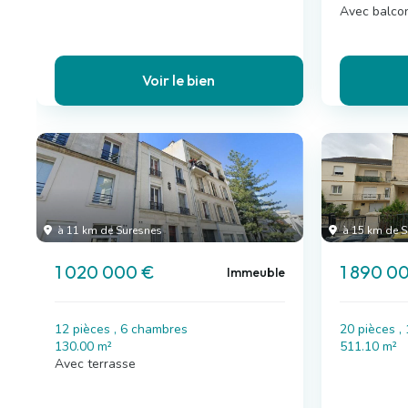
Avec balco
Voir le bien
à 11 km de Suresnes
à 15 km de S
1 020 000 €
1 890 0
Immeuble
12 pièces , 6 chambres
20 pièces ,
130.00 m²
511.10 m²
Avec terrasse