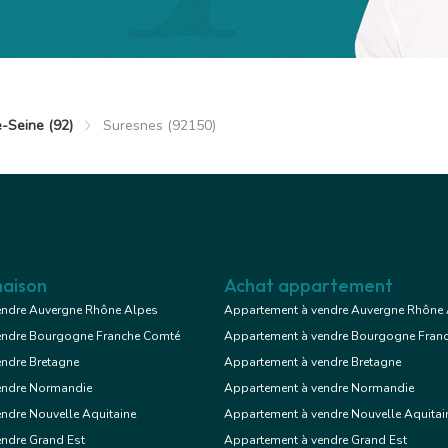
-Seine (92)
Suresnes (92150)
uresnes
00 €
Immeuble
 9 chambres
aison
Achat appartement
endre Auvergne Rhône Alpes
Appartement à vendre Auvergne Rhône
endre Bourgogne Franche Comté
Appartement à vendre Bourgogne Fran
Voir le bien
endre Bretagne
Appartement à vendre Bretagne
endre Normandie
Appartement à vendre Normandie
ndre Nouvelle Aquitaine
Appartement à vendre Nouvelle Aquitai
endre Grand Est
Appartement à vendre Grand Est