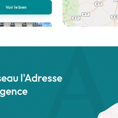
Voir le bien
uresnes
00 €
Immeuble
seau l'Adresse
agence
Voir le bien