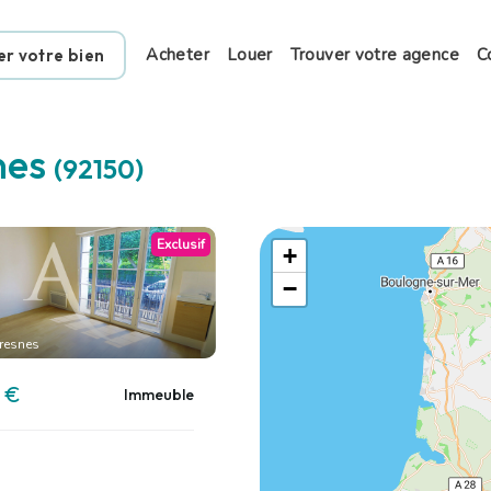
Acheter
Louer
Trouver votre agence
C
er votre bien
nes
(92150)
Exclusif
+
−
resnes
 €
Immeuble