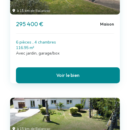
à 15 km de Balanzac
295 400 €
Maison
6 pièces , 4 chambres
116.95 m²
Avec jardin, garage/box
Voir le bien
à 15 km de Balanzac