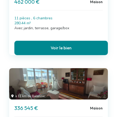
462 000 €
Maison
11 pièces , 6 chambres
280.44 m²
Avec jardin, terrasse, garage/box
Voir le bien
à 11 km de Balanzac
336 545 €
Maison