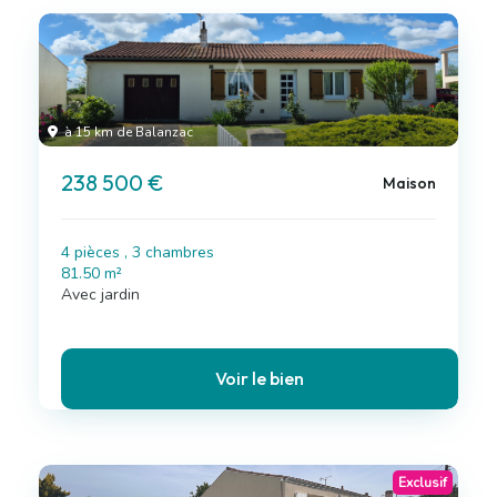
à 15 km de Balanzac
238 500 €
Maison
4 pièces , 3 chambres
81.50 m²
Avec jardin
Voir le bien
Exclusif