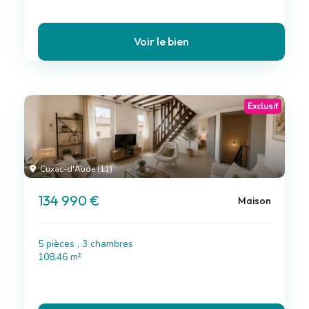
Voir le bien
Exclusif
Cuxac-d'Aude (11)
134 990 €
Maison
5 pièces , 3 chambres
108.46 m²