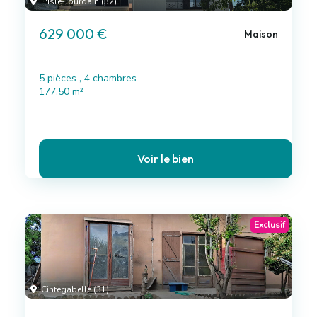
L'Isle-Jourdain (32)
629 000 €
Maison
5 pièces , 4 chambres
177.50 m²
Voir le bien
Exclusif
Cintegabelle (31)