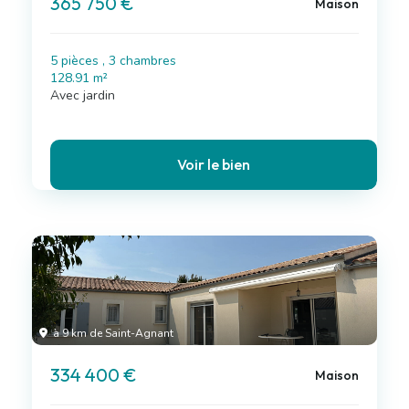
365 750 €
Maison
5 pièces , 3 chambres
128.91 m²
Avec jardin
Voir le bien
à 9 km de Saint-Agnant
334 400 €
Maison