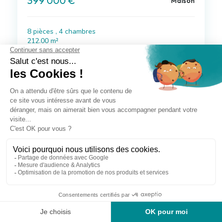
399 000 €
Maison
8 pièces , 4 chambres
212.00 m²
Avec jardin, terrasse, garage/box
Voir le bien
à 9 km de Saint-Agnant
262 500 €
Maison