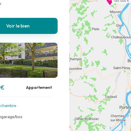
185 000 €
n
Voir le bien
 €
Appartement
1 chambre
ngarage/box