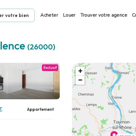
Acheter
Louer
Trouver votre agence
C
er votre bien
lence
(26000)
Exclusif
+
−
€
Appartement