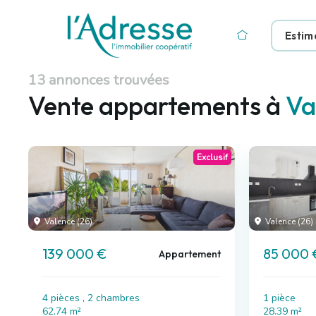
Estim
13 annonces trouvées
Vente appartements à
Va
Exclusif
Valence (26)
Valence (26)
139 000 €
85 000 
Appartement
4 pièces , 2 chambres
1 pièce
62.74 m²
28.39 m²