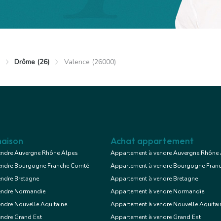
Drôme (26)
Valence (26000)
 €
Appartement
4 chambres
se, garage/box
aison
Achat appartement
endre Auvergne Rhône Alpes
Appartement à vendre Auvergne Rhône
endre Bourgogne Franche Comté
Appartement à vendre Bourgogne Fran
Voir le bien
endre Bretagne
Appartement à vendre Bretagne
endre Normandie
Appartement à vendre Normandie
ndre Nouvelle Aquitaine
Appartement à vendre Nouvelle Aquitai
endre Grand Est
Appartement à vendre Grand Est