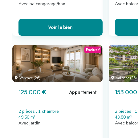
Avec balcongarage/box
Avec balco
Voir le bien
Exclusif
Valence (26)
Valence (26)
125 000 €
153 000
Appartement
2 pièces , 1 chambre
2 pièces , 
49.50 m²
43.80 m²
Avec jardin
Avec balco