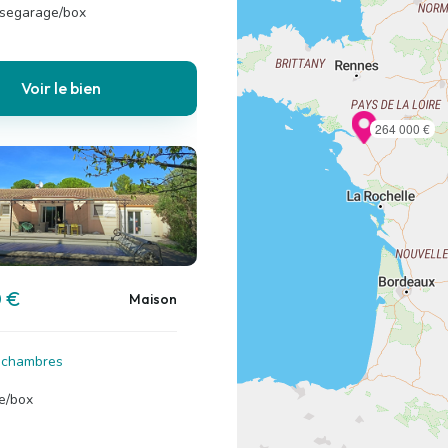
ssegarage/box
Voir le bien
264 000 €
 €
Maison
4 chambres
e/box