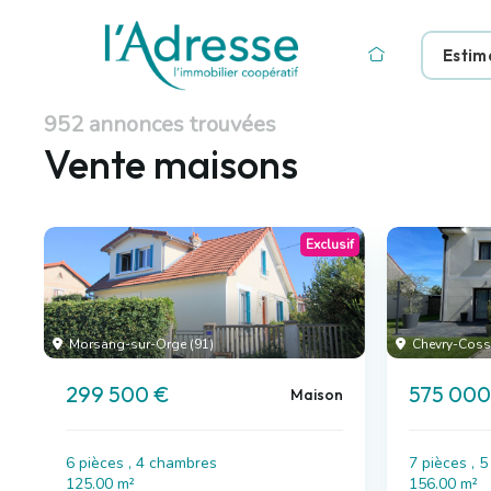
Estim
952 annonces trouvées
Vente maisons
Exclusif
Morsang-sur-Orge (91)
Chevry-Cossi
299 500 €
575 000
Maison
6 pièces , 4 chambres
7 pièces , 
125.00 m²
156.00 m²