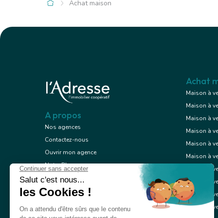
Achat maison
Châtillon (92)
Épinal (88)
2 249 000 €
450 500
Maison
Achat m
24 pièces
9 pièces , 
Maison à v
674.00 m²
200.00 m²
Avec jardin
Maison à v
A propos
Maison à v
Nos agences
Maison à v
Contactez-nous
Voir le bien
Maison à ve
Ouvrir mon agence
Maison à v
Notre Blog
Maison à ve
Mentions légales
Exclusif
Maison à ve
Conception
Maison à ve
Politique de confidentialité
Maison à ve