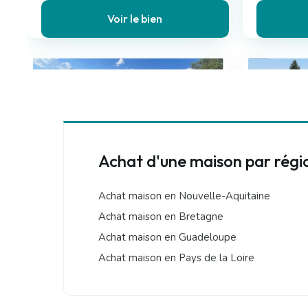
Voir le bien
Chantraine (88)
Hadol (88)
Achat d'une maison par régi
499 000 €
267 000
Maison
Achat maison en Nouvelle-Aquitaine
6 pièces , 4 chambres
10 pièces ,
Achat maison en Bretagne
280.00 m²
285.50 m²
Avec terrassegarage/box
Avec terra
Achat maison en Guadeloupe
Achat maison en Pays de la Loire
Voir le bien