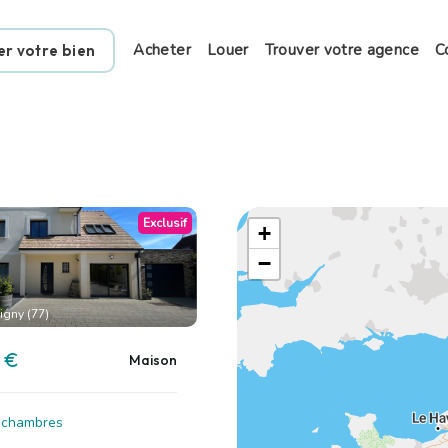
Acheter
Louer
Trouver votre agence
C
er votre bien
Exclusif
+
−
gny (77)
 €
Maison
5 chambres