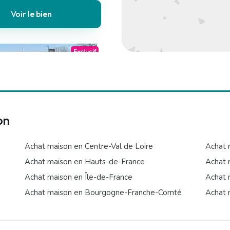
Voir le bien
Exclusif
on
 €
Maison
Achat maison en Centre-Val de Loire
Achat 
 6 chambres
Achat maison en Hauts-de-France
Achat 
ssegarage/box
Achat maison en Île-de-France
Achat 
Achat maison en Bourgogne-Franche-Comté
Achat 
Voir le bien