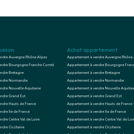
 €
Maison
aison
Achat appartement
6 chambres
endre Auvergne Rhône Alpes
Appartement à vendre Auvergne Rhône
, terrasse, garage/box
endre Bourgogne Franche Comté
Appartement à vendre Bourgogne Fran
endre Bretagne
Appartement à vendre Bretagne
endre Normandie
Appartement à vendre Normandie
Voir le bien
ndre Nouvelle Aquitaine
Appartement à vendre Nouvelle Aquitai
endre Grand Est
Appartement à vendre Grand Est
ndre Hauts de France
Appartement à vendre Hauts de France
ndre Ile de France
Appartement à vendre Ile de France
ndre Centre Val de Loire
Appartement à vendre Centre Val de Loi
ndre Occitanie
Appartement à vendre Occitanie