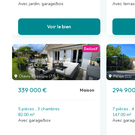
Avec jardin, garage/box
Avec terra
Voir le bien
Exclusif
Chevry-Cossigny (77)
Palaja (11)
339 000 €
294 900
Maison
5 pièces , 3 chambres
7 pièces , 
82.00 m²
147.00 m²
Avec garage/box
Avec garag